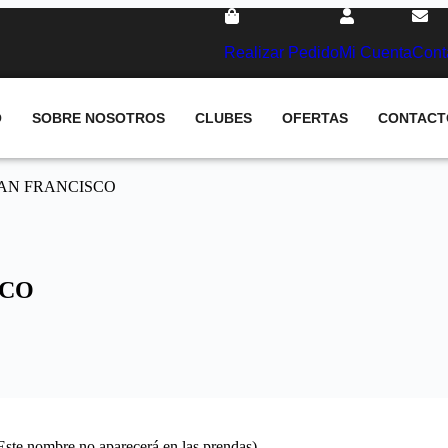
Realizar Pedido
Mi Cuenta
Cont
O
SOBRE NOSOTROS
CLUBES
OFERTAS
CONTACT
 SAN FRANCISCO
SCO
(Este nombre no aparecerá en las prendas)