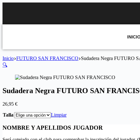
INICI
Inicio
FUTURO SAN FRANCISCO
Sudadera Negra FUTURO
🔍
Sudadera Negra FUTURO SAN FRANCI
26,95
€
Talla
Limpiar
NOMBRE Y APELLIDOS JUGADOR
Será cotejado con el club para comprobar la inscripción del jugador. 