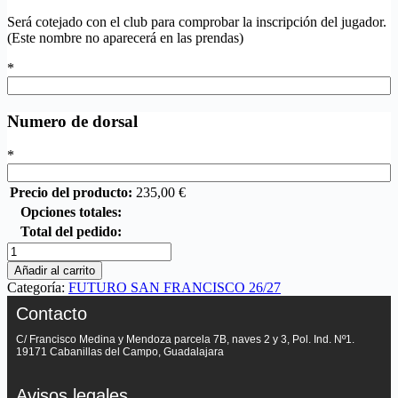
Será cotejado con el club para comprobar la inscripción del jugador.
(Este nombre no aparecerá en las prendas)
*
Numero de dorsal
*
Precio del producto:
235,00
€
Opciones totales:
Total del pedido:
Añadir al carrito
Categoría:
FUTURO SAN FRANCISCO 26/27
Contacto
C/ Francisco Medina y Mendoza parcela 7B, naves 2 y 3, Pol. Ind. Nº1.
19171 Cabanillas del Campo, Guadalajara
Avisos legales