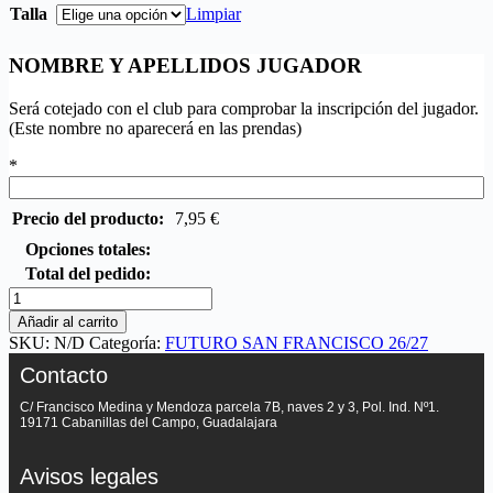
Talla
Limpiar
NOMBRE Y APELLIDOS JUGADOR
Será cotejado con el club para comprobar la inscripción del jugador.
(Este nombre no aparecerá en las prendas)
*
Precio del producto:
7,95
€
Opciones totales:
Total del pedido:
Añadir al carrito
SKU:
N/D
Categoría:
FUTURO SAN FRANCISCO 26/27
Contacto
C/ Francisco Medina y Mendoza parcela 7B, naves 2 y 3, Pol. Ind. Nº1.
19171 Cabanillas del Campo, Guadalajara
Avisos legales