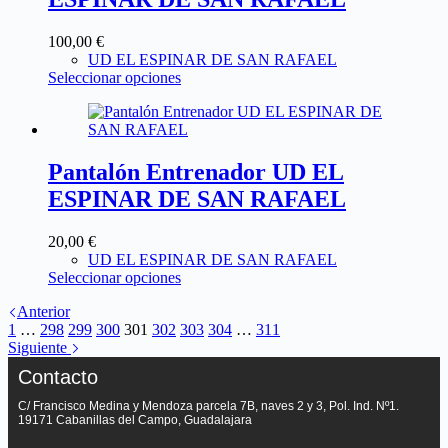
100,00
€
UD EL ESPINAR DE SAN RAFAEL
Seleccionar opciones
Pantalón Entrenador UD EL
ESPINAR DE SAN RAFAEL
20,00
€
UD EL ESPINAR DE SAN RAFAEL
Seleccionar opciones
Anterior
1
…
298
299
300
301
302
303
304
…
311
Siguiente
Contacto
C/ Francisco Medina y Mendoza parcela 7B, naves 2 y 3, Pol. Ind. Nº1.
19171 Cabanillas del Campo, Guadalajara