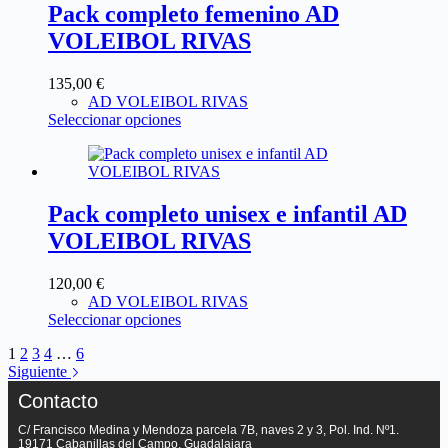
Pack completo femenino AD
VOLEIBOL RIVAS
135,00
€
AD VOLEIBOL RIVAS
Seleccionar opciones
Pack completo unisex e infantil AD
VOLEIBOL RIVAS
120,00
€
AD VOLEIBOL RIVAS
Seleccionar opciones
1
2
3
4
…
6
Siguiente
Contacto
C/ Francisco Medina y Mendoza parcela 7B, naves 2 y 3, Pol. Ind. Nº1.
19171 Cabanillas del Campo, Guadalajara