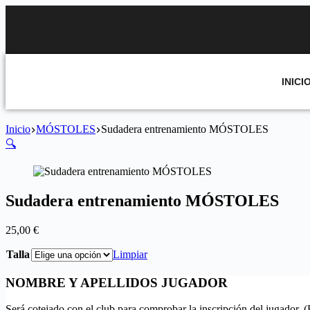
INICI
Inicio
MÓSTOLES
Sudadera entrenamiento MÓSTOLES
🔍
Sudadera entrenamiento MÓSTOLES
25,00
€
Talla
Limpiar
NOMBRE Y APELLIDOS JUGADOR
Será cotejado con el club para comprobar la inscripción del jugador. 