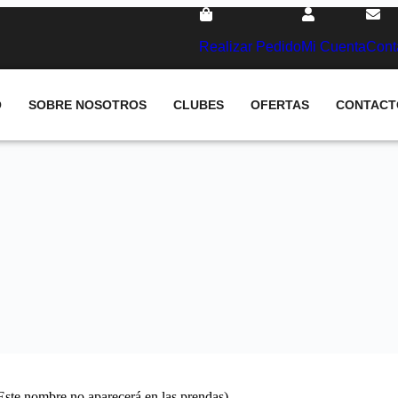
Realizar Pedido
Mi Cuenta
Cont
O
SOBRE NOSOTROS
CLUBES
OFERTAS
CONTACT
(Este nombre no aparecerá en las prendas)