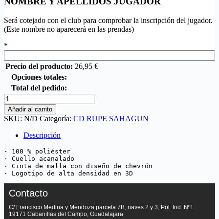
NOMBRE Y APELLIDOS JUGADOR
Será cotejado con el club para comprobar la inscripción del jugador.
(Este nombre no aparecerá en las prendas)
*
Precio del producto:
26,95
€
Opciones totales:
Total del pedido:
Añadir al carrito
SKU:
N/D
Categoría:
CD RUPE SAHAGUN
Descripción
· 100 % poliéster

· Cuello acanalado

· Cinta de malla con diseño de chevrón

· Logotipo de alta densidad en 3D
Contacto
C/ Francisco Medina y Mendoza parcela 7B, naves 2 y 3, Pol. Ind. Nº1.
19171 Cabanillas del Campo, Guadalajara