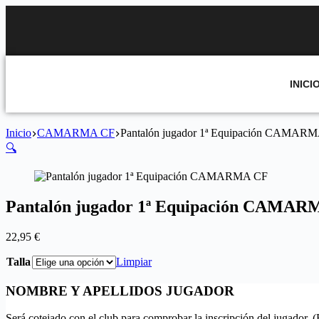
INICI
Inicio
CAMARMA CF
Pantalón jugador 1ª Equipación CAMAR
🔍
Pantalón jugador 1ª Equipación CAMAR
22,95
€
Talla
Limpiar
NOMBRE Y APELLIDOS JUGADOR
Será cotejado con el club para comprobar la inscripción del jugador. 