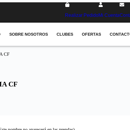
Realizar Pedido
Mi Cuenta
Cont
O
SOBRE NOSOTROS
CLUBES
OFERTAS
CONTACT
MA CF
MA CF
(Este nombre no aparecerá en las prendas)