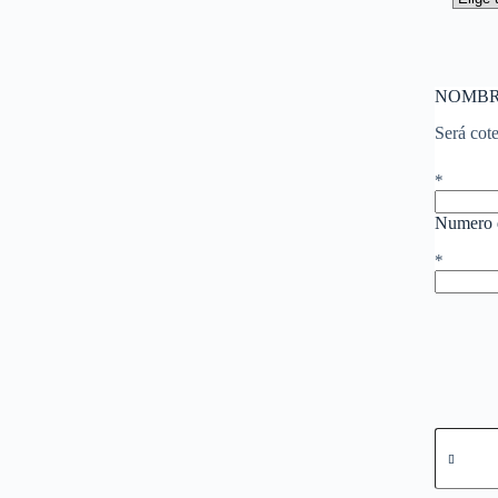
NOMBR
Será cote
*
Numero d
*