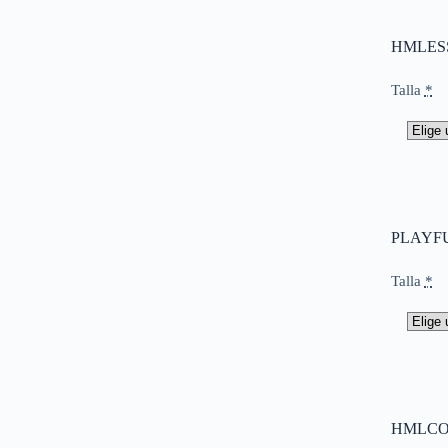
HMLESS
Talla
*
PLAYFU
Talla
*
HMLCOR