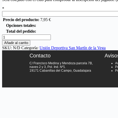
*
Precio del producto:
7,95
€
Opciones totales:
Total del pedido:
Añadir al carrito
SKU:
N/D
Categoría:
Unión Deportiva San Martín de la Vega
Contacto
Aviso
C/ Francisco Medina y Mendoza parcela 7B,
A
naves 2 y 3, Pol. Ind. Nº1.
Po
19171 Cabanillas del Campo, Guadalajara
P