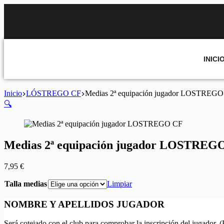
INICI
Inicio
LÓSTREGO CF
Medias 2ª equipación jugador LOSTREG
🔍
Medias 2ª equipación jugador LOSTREG
7,95
€
Talla medias
Limpiar
NOMBRE Y APELLIDOS JUGADOR
Será cotejado con el club para comprobar la inscripción del jugador. 