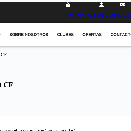
Realizar Pedido
Mi Cuenta
Cont
O
SOBRE NOSOTROS
CLUBES
OFERTAS
CONTACT
O CF
O CF
(Este nombre no aparecerá en las prendas)