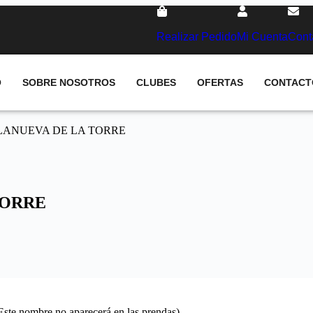
Realizar Pedido
Mi Cuenta
Cont
O
SOBRE NOSOTROS
CLUBES
OFERTAS
CONTACT
ILLANUEVA DE LA TORRE
TORRE
(Este nombre no aparecerá en las prendas)