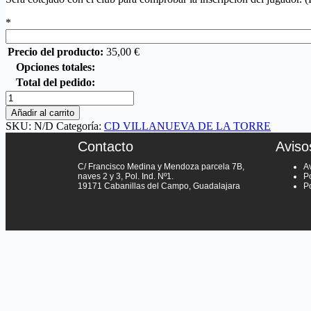
*
Precio del producto:
35,00
€
Opciones totales:
Total del pedido:
Añadir al carrito
SKU:
N/D
Categoría:
CD VILLANUEVA DE LA TORRE
Contacto
Aviso
C/ Francisco Medina y Mendoza parcela 7B,
A
naves 2 y 3, Pol. Ind. Nº1.
Po
19171 Cabanillas del Campo, Guadalajara
P