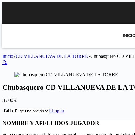
INICI
Inicio
CD VILLANUEVA DE LA TORRE
Chubasquero CD V
🔍
Chubasquero CD VILLANUEVA DE LA 
35,00
€
Talla
Limpiar
NOMBRE Y APELLIDOS JUGADOR
Será cotejado con el club para comprobar la inscripción del jugador. 