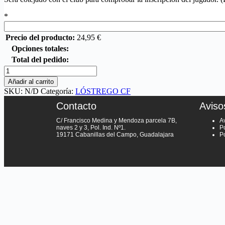
*
Precio del producto:
24,95
€
Opciones totales:
Total del pedido:
Añadir al carrito
SKU:
N/D
Categoría:
LÓSTREGO CF
Contacto
Aviso
C/ Francisco Medina y Mendoza parcela 7B,
A
naves 2 y 3, Pol. Ind. Nº1.
Po
19171 Cabanillas del Campo, Guadalajara
P