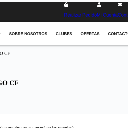
Realizar Pedido
Mi Cuenta
Cont
O
SOBRE NOSOTROS
CLUBES
OFERTAS
CONTACT
GO CF
EGO CF
(Este nombre no aparecerá en las prendas)