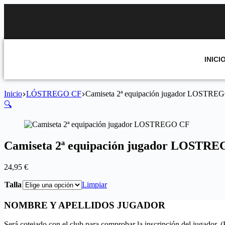
INICI
Inicio
LÓSTREGO CF
Camiseta 2ª equipación jugador LOSTRE
🔍
Camiseta 2ª equipación jugador LOSTR
24,95
€
Talla
Limpiar
NOMBRE Y APELLIDOS JUGADOR
Será cotejado con el club para comprobar la inscripción del jugador. 