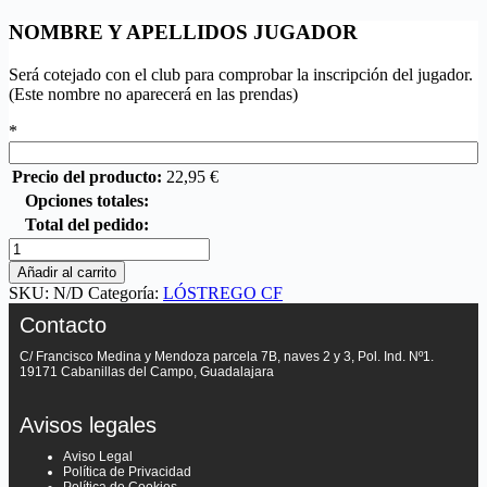
NOMBRE Y APELLIDOS JUGADOR
Será cotejado con el club para comprobar la inscripción del jugador.
(Este nombre no aparecerá en las prendas)
*
Precio del producto:
22,95
€
Opciones totales:
Total del pedido:
Añadir al carrito
SKU:
N/D
Categoría:
LÓSTREGO CF
Contacto
C/ Francisco Medina y Mendoza parcela 7B, naves 2 y 3, Pol. Ind. Nº1.
19171 Cabanillas del Campo, Guadalajara
Avisos legales
Aviso Legal
Política de Privacidad
Política de Cookies